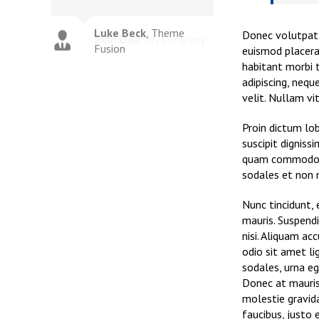
Luke Beck
,
Theme
Donec volutpat n
Fusion
euismod placera
habitant morbi 
adipiscing, nequ
velit. Nullam vi
Proin dictum lo
suscipit digniss
quam commodo. 
sodales et non m
Nunc tincidunt, 
mauris. Suspend
nisi. Aliquam ac
odio sit amet li
sodales, urna eg
Donec at mauris e
molestie gravida 
faucibus, justo 