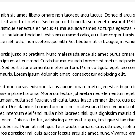
ibh sit amet libero ornare non laoreet arcu luctus. Donec id arcu 
t sit amet ut metus. Sed imperdiet fringilla sem eget euismod. Pe
tristique senectus et netus et malesuada fames ac turpis egestas.
e ut pulvinar tincidunt, est sem euismod odio, eu ullamcorper turpis 
tae nibh odio, non scelerisque nibh. Vestibulum ut est augue, in variu
bortis justo at pretium. Nunc malesuada ante sit amet purus ornare
im ipsum at euismod. Curabitur malesuada lorem sed metus adipiscin
Sed porttitor elementum elementum. Proin eu ligula eget leo co
auris. Lorem ipsum dolor sit amet, consectetur adipiscing elit.
elit non cursus euismod, lacus augue ornare metus, egestas imperdie
isse a pharetra urna. Morbi dui lectus, pharetra nec elementum eget
cumsan, nulla sed feugiat vehicula, lacus justo semper libero, quis po
gula. Duis dapibus fermentum orci, nec malesuada libero vehicula ut
et interdum eleifend, nulla nibh laoreet nisl, quis dignissim mauris 
nim. Duis nisi tellus, adipiscing a convallis quis, tristique vitae ris
lobortis. Proin ut nibh quis felis auctor ornare. Cras ultricies, nibh 
eros porttitor mi, quis auctor lectus arcu sit amet nunc. Vivamus gr