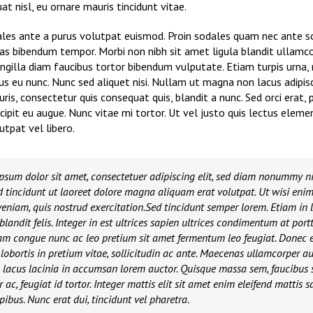
t nisl, eu ornare mauris tincidunt vitae.
les ante a purus volutpat euismod. Proin sodales quam nec ante so
tas bibendum tempor. Morbi non nibh sit amet ligula blandit ullamcor
ngilla diam faucibus tortor bibendum vulputate. Etiam turpis urna,
us eu nunc. Nunc sed aliquet nisi. Nullam ut magna non lacus adipis
is, consectetur quis consequat quis, blandit a nunc. Sed orci erat, 
cipit eu augue. Nunc vitae mi tortor. Ut vel justo quis lectus elem
tpat vel libero.
psum dolor sit amet, consectetuer adipiscing elit, sed diam nonummy n
 tincidunt ut laoreet dolore magna aliquam erat volutpat. Ut wisi eni
eniam, quis nostrud exercitation.Sed tincidunt semper lorem. Etiam in 
t blandit felis. Integer in est ultrices sapien ultrices condimentum at portt
am congue nunc ac leo pretium sit amet fermentum leo feugiat. Donec 
lobortis in pretium vitae, sollicitudin ac ante. Maecenas ullamcorper a
 lacus lacinia in accumsan lorem auctor. Quisque massa sem, faucibus 
r ac, feugiat id tortor. Integer mattis elit sit amet enim eleifend mattis sa
pibus. Nunc erat dui, tincidunt vel pharetra.