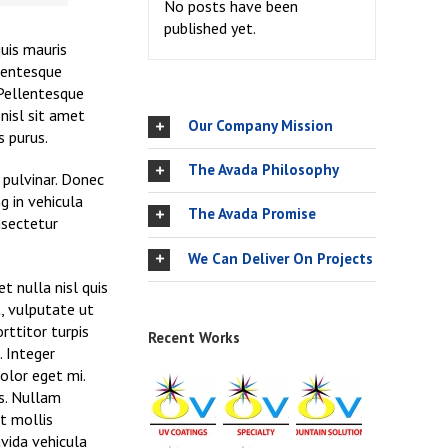
No posts have been
published yet.
quis mauris
llentesque
 Pellentesque
nisl sit amet
Our Company Mission
s purus.
The Avada Philosophy
 pulvinar. Donec
g in vehicula
The Avada Promise
nsectetur
We Can Deliver On Projects
t nulla nisl quis
, vulputate ut
rttitor turpis
Recent Works
. Integer
dolor eget mi.
us. Nullam
at mollis
avida vehicula