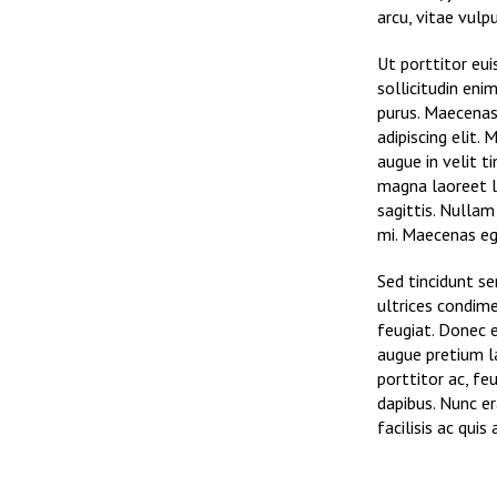
arcu, vitae vulp
Ut porttitor eui
sollicitudin enim
purus. Maecenas
adipiscing elit.
augue in velit t
magna laoreet le
sagittis. Nullam
mi. Maecenas eg
Sed tincidunt sem
ultrices condim
feugiat. Donec e
augue pretium l
porttitor ac, fe
dapibus. Nunc er
facilisis ac quis