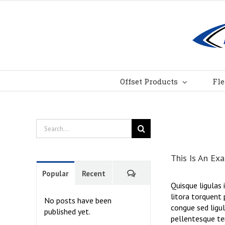
Skip
to
content
Offset Products
Fle
Search
for:
This Is An Ex
Comments
Popular
Recent
Quisque ligulas 
litora torquent 
No posts have been
congue sed ligul
published yet.
pellentesque tem