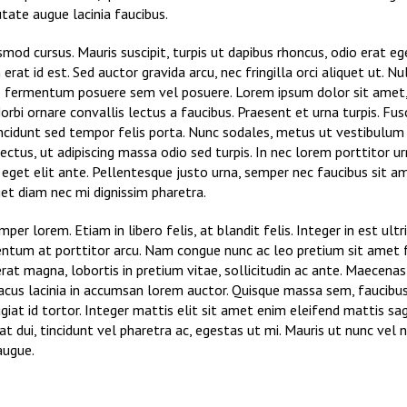
utate augue lacinia faucibus.
smod cursus. Mauris suscipit, turpis ut dapibus rhoncus, odio erat ege
 erat id est. Sed auctor gravida arcu, nec fringilla orci aliquet ut. 
 fermentum posuere sem vel posuere. Lorem ipsum dolor sit amet
 Morbi ornare convallis lectus a faucibus. Praesent et urna turpis. Fus
incidunt sed tempor felis porta. Nunc sodales, metus ut vestibulum 
ctus, ut adipiscing massa odio sed turpis. In nec lorem porttitor 
 eget elit ante. Pellentesque justo urna, semper nec faucibus sit a
et diam nec mi dignissim pharetra.
per lorem. Etiam in libero felis, at blandit felis. Integer in est ultr
entum at porttitor arcu. Nam congue nunc ac leo pretium sit ame
rat magna, lobortis in pretium vitae, sollicitudin ac ante. Maecena
acus lacinia in accumsan lorem auctor. Quisque massa sem, faucibu
ugiat id tortor. Integer mattis elit sit amet enim eleifend mattis sag
at dui, tincidunt vel pharetra ac, egestas ut mi. Mauris ut nunc ve
 augue.