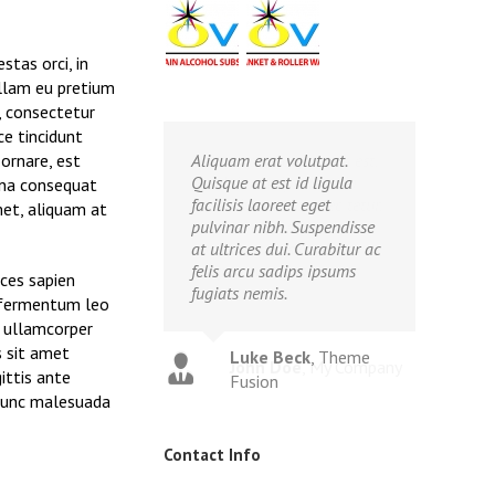
stas orci, in
Nullam eu pretium
, consectetur
ce tincidunt
Aliquam erat volutpat.
ornare, est
Quisque at est id ligula
urna consequat
facilisis laoreet eget
met, aliquam at
pulvinar nibh. Suspendisse
at ultrices dui. Curabitur ac
felis arcu sadips ipsums
ices sapien
fugiats nemis.
t fermentum leo
s ullamcorper
s sit amet
Luke Beck
,
Theme
ittis ante
Fusion
l nunc malesuada
Contact Info