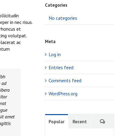
Categories
llicitudin
No categories
per in nec risus.
 rhoncus et
cing volutpat.
Meta
placerat ac
entum
Log in
Entries feed
ibh
Comments feed
m ad
libero
WordPress.org
itor
erat
ugue
sit amet
Comments
Popular
Recent
gittis