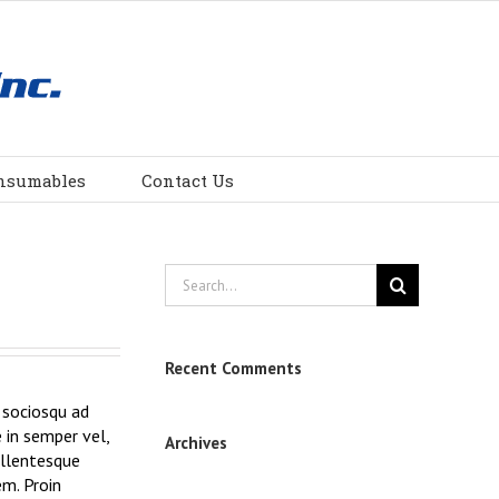
nsumables
Contact Us
Search
for:
Recent Comments
i sociosqu ad
 in semper vel,
Archives
Pellentesque
em. Proin